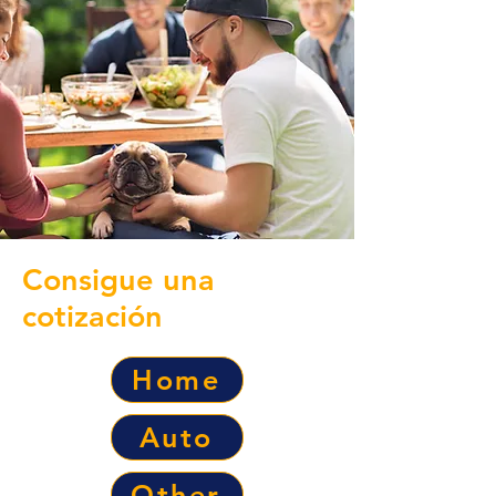
Consigue una
cotización
Home
Auto
Other