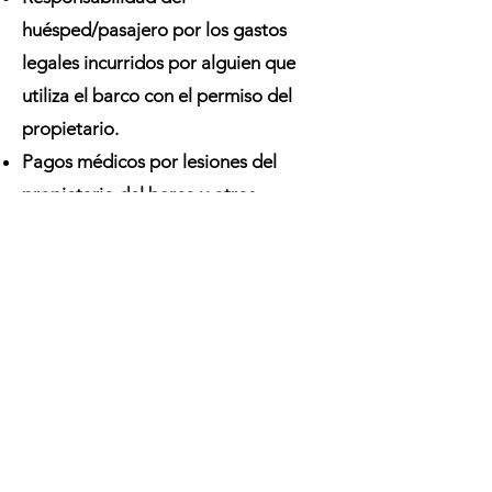
huésped/pasajero por los gastos
legales incurridos por alguien que
utiliza el barco con el permiso del
propietario.
Pagos médicos por lesiones del
propietario del barco y otros
pasajeros.
¿BUSCAS
OBTENER UNA
COTIZACIÓN?
CONSIGUE UNA COTIZACIÓN
¡Conéctese con un
agente para comenzar!